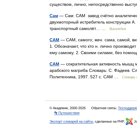
существом, лично, непосредственно выст
Сам
— Сам: САМ завод счётно аналитичес
двухмоторный истребитель конструкции А.
транспортный самолёт… …
Википедия
САМ
— САМ, самого; жен. сама, самой, вин
1. Обозначает, что кто н. лично производи
ему самому. 2. Своими силами, без по
САМ
— сократительная активность мышц 
арабского магриба Словарь: С. Фадеев. Сл
Политехника, 1997. 527 с. САМ …
Словарь 
© Академик, 2000-2026
Обратная связь:
Техподдерж
👣 Путешествия
Экспорт словарей на сайты
, сделанные на PHP,
Jo