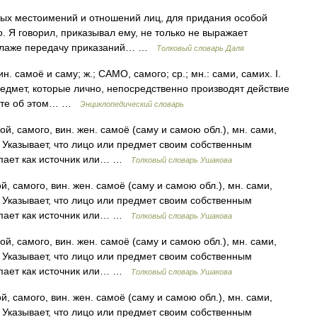
чных местоимений и отношений лиц, для придания особой
о. Я говорил, приказывал ему, не только не выражает
ет лаже передачу приказаний… …
Толковый словарь Даля
. самоё и саму; ж.; САМО, самого; ср.; мн.: сами, самих. I.
редмет, которые лично, непосредственно производят действие
ажите об этом… …
Энциклопедический словарь
й, самого, вин. жен. самоё (саму и самою обл.), мн. сами,
1. Указывает, что лицо или предмет своим собственным
упает как источник или… …
Толковый словарь Ушакова
, самого, вин. жен. самоё (саму и самою обл.), мн. сами,
1. Указывает, что лицо или предмет своим собственным
упает как источник или… …
Толковый словарь Ушакова
й, самого, вин. жен. самоё (саму и самою обл.), мн. сами,
1. Указывает, что лицо или предмет своим собственным
упает как источник или… …
Толковый словарь Ушакова
, самого, вин. жен. самоё (саму и самою обл.), мн. сами,
1. Указывает, что лицо или предмет своим собственным