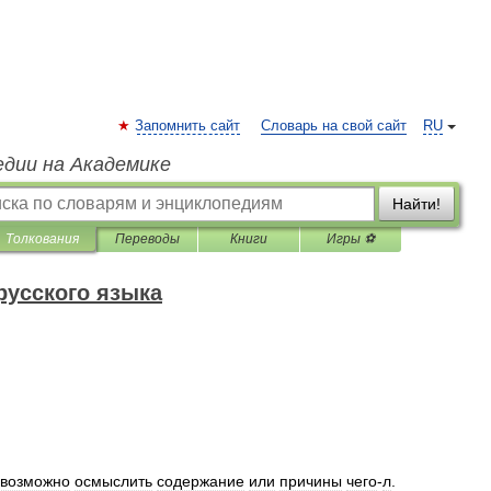
Запомнить сайт
Словарь на свой сайт
RU
едии на Академике
Найти!
Толкования
Переводы
Книги
Игры ⚽
русского языка
возможно
осмыслить
содержание
или
причины
чего
-
л
.