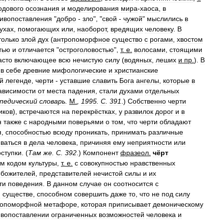
одового
осознания
и
моделирования
мира
-
хаоса
,
в
ивопоставления
"
добро
-
зло
", "
свой
-
чужой
"
мыслились
в
ухах
,
помогающих
или
,
наоборот
,
вредящих
человеку
.
В
только
злой
дух
(
антропоморфное
существо
с
рогами
,
хвостом
тью
и
отличается
"
остроголовостью
",
т
.
е
.
волосами
,
стоящими
асто
включающее
всю
нечистую
силу
(
водяных
,
леших
и
пр
.
).
В
в
себе
древние
мифологические
и
христианские
й
легенде
,
черти
-
уставшие
славить
Бога
ангелы
,
которые
в
ависимости
от
места
падения
,
стали
духами
отдельных
педический
словарь
.
М
.
,
1995
.
С
.
391
.)
Собственно
черти
иков
),
встречаются
на
перекрёстках
,
у
развилок
дорог
и
в
н
также
с
народными
поверьями
о
том
,
что
черти
обладают
я
,
способностью
всюду
проникать
,
принимать
различные
ваться
в
дела
человека
,
причиняя
ему
неприятности
или
оступки
. (
Там
же
.
С
.
392
.)
Компонент
фразеол
.
чёрт
ым
кодом
культуры
,
т
.
е
.
с
совокупностью
нравственных
ебожителей
,
представителей
нечистой
силы
и
их
ти
поведения
.
В
данном
случае
он
соотносится
с
м
существе
,
способном
совершить
даже
то
,
что
не
под
силу
ропоморфной
метафоре
,
которая
приписывает
демоническому
ивопоставлении
ограниченных
возможностей
человека
и