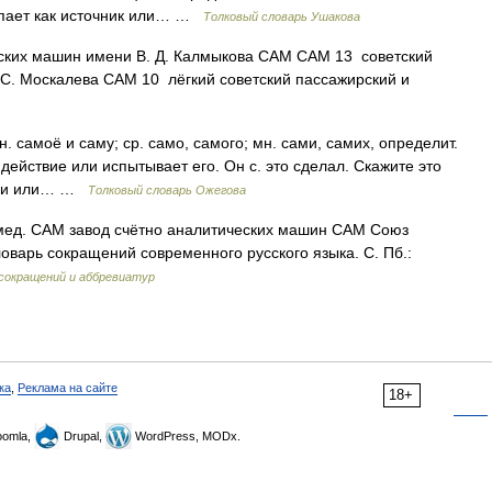
упает как источник или… …
Толковый словарь Ушакова
ких машин имени В. Д. Калмыкова САМ САМ 13 советский
 С. Москалева САМ 10 лёгкий советский пассажирский и
. самоё и саму; ср. само, самого; мн. сами, самих, определит.
т действие или испытывает его. Он с. это сделал. Скажите это
мощи или… …
Толковый словарь Ожегова
мед. САМ завод счётно аналитических машин САМ Союз
оварь сокращений современного русского языка. С. Пб.:
сокращений и аббревиатур
ка
,
Реклама на сайте
18+
omla,
Drupal,
WordPress, MODx.