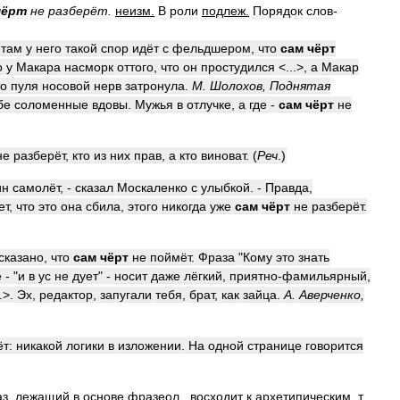
чёрт
не
разберёт
.
неизм
.
В
роли
подлеж
.
Порядок
слов
-
там
у
него
такой
спор
идёт
с
фельдшером
,
что
сам
чёрт
о
у
Макара
насморк
оттого
,
что
он
простудился
<...>,
а
Макар
то
пуля
носовой
нерв
затронула
.
М
.
Шолохов
,
Поднятая
бе
соломенные
вдовы
.
Мужья
в
отлучке
,
а
где
-
сам
чёрт
не
не
разберёт
,
кто
из
них
прав
,
а
кто
виноват
. (
Реч
.)
ин
самолёт
, -
сказал
Москаленко
с
улыбкой
. -
Правда
,
ет
,
что
это
она
сбила
,
этого
никогда
уже
сам
чёрт
не
разберёт
.
сказано
,
что
сам
чёрт
не
поймёт
.
Фраза
"
Кому
это
знать
ё
- "
и
в
ус
не
дует
" -
носит
даже
лёгкий
,
приятно
-
фамильярный
,
.>.
Эх
,
редактор
,
запугали
тебя
,
брат
,
как
зайца
.
А
.
Аверченко
,
т:
никакой
логики
в
изложении
.
На
одной
странице
говорится
аз
,
лежащий
в
основе
фразеол
.
,
восходит
к
архетипическим
,
т
.