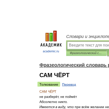
Словари и энциклоп
academic.ru
Фразеологический словарь русского языка
Фразеологический словарь 
САМ ЧЁРТ
Толкование
Перевод
САМ
ЧЁРТ
не
разберёт
,
не
поймёт
Абсолютно
никто
.
Имеется
в
виду
,
что
при
всём
желании
не