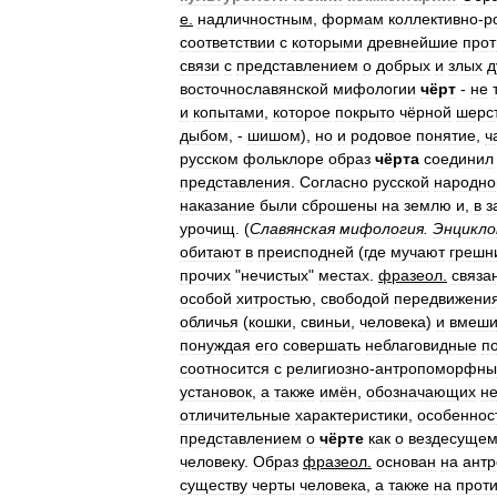
е
.
надличностным
,
формам
коллективно
-
р
соответствии
с
которыми
древнейшие
прот
связи
с
представлением
о
добрых
и
злых
д
восточнославянской
мифологии
чёрт
-
не
и
копытами
,
которое
покрыто
чёрной
шерс
дыбом
, -
шишом
),
но
и
родовое
понятие
,
ч
русском
фольклоре
образ
чёрта
соединил
представления
.
Согласно
русской
народно
наказание
были
сброшены
на
землю
и
,
в
з
урочищ
. (
Славянская
мифология
.
Энцикло
обитают
в
преисподней
(
где
мучают
грешн
прочих
"
нечистых
"
местах
.
фразеол
.
связа
особой
хитростью
,
свободой
передвижени
обличья
(
кошки
,
свиньи
,
человека
)
и
вмеши
понуждая
его
совершать
неблаговидные
п
соотносится
с
религиозно
-
антропоморфн
установок
,
а
также
имён
,
обозначающих
н
отличительные
характеристики
,
особеннос
представлением
о
чёрте
как
о
вездесуще
человеку
.
Образ
фразеол
.
основан
на
ант
существу
черты
человека
,
а
также
на
прот