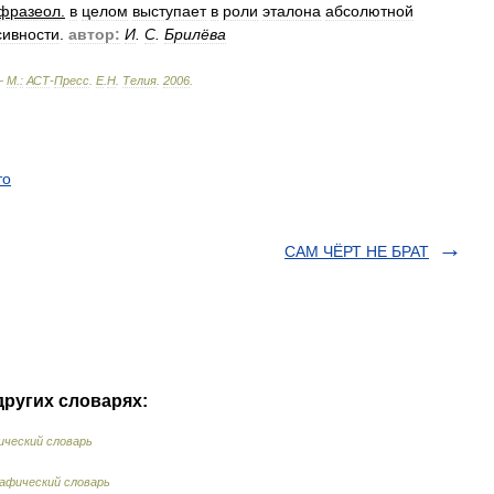
фразеол
.
в
целом
выступает
в
роли
эталона
абсолютной
сивности
.
автор:
И
.
С
.
Брилёва
—
М
.
:
АСТ
-
Пресс
.
Е
.
Н
.
Телия
.
2006
.
то
САМ ЧЁРТ НЕ БРАТ
других словарях:
ческий словарь
афический словарь