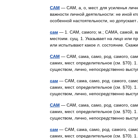
САМ
— САМ, а, о, мест. для усиленья ли
важности личной деятельности: не иной кт
особенной настоятельности, но допуска
сам
— 1. САМ, самого; м.; САМА, самой, вин
местоим. сущ. 1. Указывает на лицо или п
или испытывают какое л. состояние. Ск
САМ
— САМ, сама, само, род. самого, само
самих, мест. определительное (см. §70). 
существом, лично, непосредственно выст
сам
— САМ, сама, само, род. самого, самой
самих, мест. определительное (см. §70). 
существом, лично, непосредственно выст
САМ
— САМ, сама, само, род. самого, само
самих, мест. определительное (см. §70). 
существом, лично, непосредственно выст
сам
— САМ, сама, само, род. самого, самой
самих, мест. определительное (см. §70). 