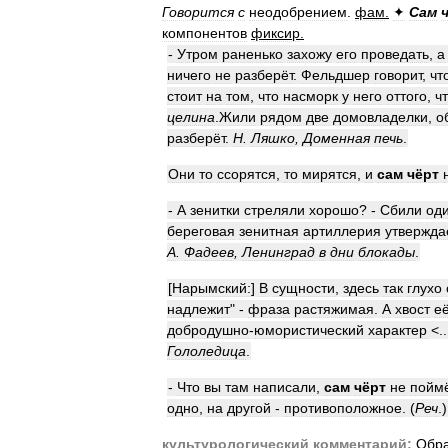
Говорится
с
неодобрением
.
фам
.
✦
Сам
компонентов
фиксир
.
-
Утром
раненько
захожу
его
проведать
,
а
ничего
не
разберёт
.
Фельдшер
говорит
,
чт
стоит
на
том
,
что
насморк
у
него
оттого
,
ч
целина
.
Жили
рядом
две
домовладелки
,
о
разберёт
.
Н
.
Ляшко
,
Доменная
печь
.
Они
то
ссорятся
,
то
мирятся
,
и
сам
чёрт
-
А
зенитки
стреляли
хорошо
? -
Сбили
од
береговая
зенитная
артиллерия
утвержда
А
.
Фадеев
,
Ленинград
в
дни
блокады
.
[
Нарымский:
]
В
сущности
,
здесь
так
глухо
надлежит
" -
фраза
растяжимая
.
А
хвост
е
добродушно
-
юмористический
характер
<..
Гололедица
.
-
Что
вы
там
написали
,
сам
чёрт
не
поймё
одно
,
на
другой
-
противоположное
. (
Реч
.)
культурологический
комментарий:
Обр