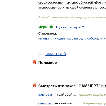
сверхъестественных
способностей
чёрта
.
экспрессивности
,
высшей
степени
экспрес
Большой
фразеологический
словарь
русского
языка
. 
Игры ⚽
Нужен реферат?
Синонимы
:
ни один
,
ни один черт
,
ни одна собака
,
ник
САМ СОБОЙ
Полезное
Смотреть что такое "САМ ЧЁРТ" в 
сам-сём
— сам/ сём/ …
Морфемно-орфографи
сам-шёст
— сам/ шёст/ …
Морфемно-орфогр